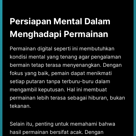
Persiapan Mental Dalam
Menghadapi Permainan
Permainan digital seperti ini membutuhkan
kondisi mental yang tenang agar pengalaman
bermain tetap terasa menyenangkan. Dengan
fokus yang baik, pemain dapat menikmati
setiap putaran tanpa terburu-buru dalam
mengambil keputusan. Hal ini membuat
permainan lebih terasa sebagai hiburan, bukan
tekanan.
Selain itu, penting untuk memahami bahwa
hasil permainan bersifat acak. Dengan