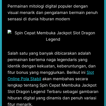
a
h
k
e
e
i
h
c
a
y
l
s
n
a
Permainan mitologi digital populer dengan
e
t
p
e
s
e
r
visual menarik dan pengalaman bermain penuh
b
s
e
g
e
e
sensasi di dunia hiburan modern
o
A
r
n
o
p
a
g
k
p
m
e
r
Salah satu yang banyak dibicarakan adalah
permainan bertema naga legendaris yang
identik dengan kekuatan, keberuntungan, dan
fitur bonus yang menggiurkan. Berikut ini
Slot
Online Pola Stabil
akan membahas secara
lengkap tentang Spin Cepat Membuka Jackpot
Slot Dragon Legend Terbaru sebagai gambaran
hiburan digital yang dinamis dan penuh variasi
fitur menarik.