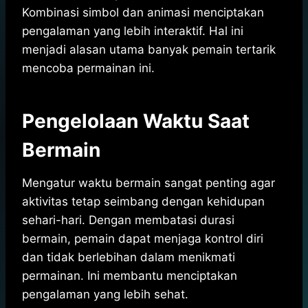
Kombinasi simbol dan animasi menciptakan
pengalaman yang lebih interaktif. Hal ini
menjadi alasan utama banyak pemain tertarik
mencoba permainan ini.
Pengelolaan Waktu Saat
Bermain
Mengatur waktu bermain sangat penting agar
aktivitas tetap seimbang dengan kehidupan
sehari-hari. Dengan membatasi durasi
bermain, pemain dapat menjaga kontrol diri
dan tidak berlebihan dalam menikmati
permainan. Ini membantu menciptakan
pengalaman yang lebih sehat.