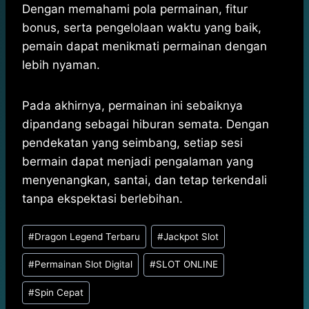
Dengan memahami pola permainan, fitur
bonus, serta pengelolaan waktu yang baik,
pemain dapat menikmati permainan dengan
lebih nyaman.
Pada akhirnya, permainan ini sebaiknya
dipandang sebagai hiburan semata. Dengan
pendekatan yang seimbang, setiap sesi
bermain dapat menjadi pengalaman yang
menyenangkan, santai, dan tetap terkendali
tanpa ekspektasi berlebihan.
Post
#
Dragon Legend Terbaru
#
Jackpot Slot
Tags:
#
Permainan Slot Digital
#
SLOT ONLINE
#
Spin Cepat