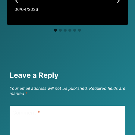
06/04/2026
Leave a Reply
Your email address will not be published.
Required fields are
marked
*
Comment
*