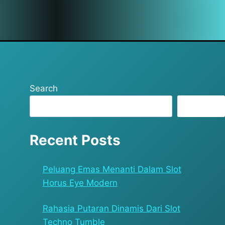
Search
Search
Recent Posts
Peluang Emas Menanti Dalam Slot
Horus Eye Modern
Rahasia Putaran Dinamis Dari Slot
Techno Tumble