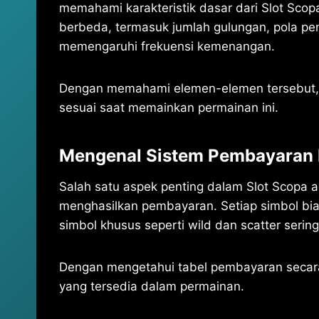
memahami karakteristik dasar dari Slot Scop
berbeda, termasuk jumlah gulungan, pola pemb
memengaruhi frekuensi kemenangan.
Dengan memahami elemen-elemen tersebut, 
sesuai saat memainkan permainan ini.
Mengenal Sistem Pembayaran
Salah satu aspek penting dalam Slot Scopa
menghasilkan pembayaran. Setiap simbol bia
simbol khusus seperti wild dan scatter seri
Dengan mengetahui tabel pembayaran secara
yang tersedia dalam permainan.