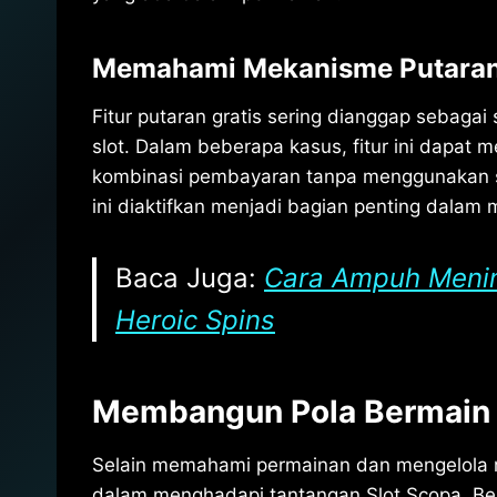
Memahami Mekanisme Putaran
Fitur putaran gratis sering dianggap sebagai
slot. Dalam beberapa kasus, fitur ini dapa
kombinasi pembayaran tanpa menggunakan sa
ini diaktifkan menjadi bagian penting dalam 
Baca Juga:
Cara Ampuh Menin
Heroic Spins
Membangun
Pola Bermain
Selain memahami permainan dan mengelola mo
dalam menghadapi tantangan Slot Scopa. B