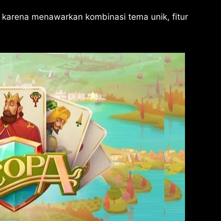
 karena menawarkan kombinasi tema unik, fitur