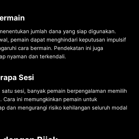
ermain
menentukan jumlah dana yang siap digunakan.
al, pemain dapat menghindari keputusan impulsif
ngaruhi cara bermain. Pendekatan ini juga
p nyaman dan terkendali.
rapa Sesi
satu sesi, banyak pemain berpengalaman memilih
. Cara ini memungkinkan pemain untuk
ap dan mengurangi risiko kehilangan seluruh modal