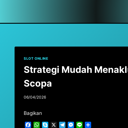
Skip
to
content
SLOT ONLINE
Strategi Mudah Menakl
Scopa
06/04/2026
Bagikan
F
W
S
X
T
M
L
S