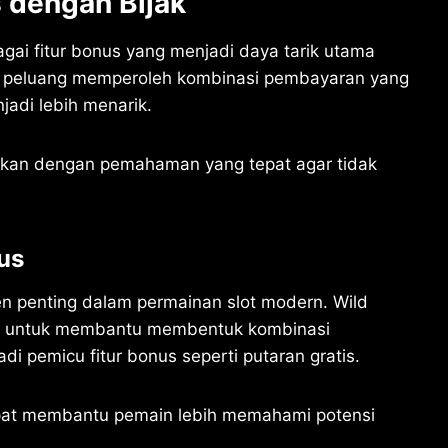
 dengan Bijak
gai fitur bonus yang menjadi daya tarik utama
kan peluang memperoleh kombinasi pembayaran yang
adi lebih menarik.
kukan dengan pemahaman yang tepat agar tidak
us
en penting dalam permainan slot modern. Wild
ain untuk membantu membentuk kombinasi
i pemicu fitur bonus seperti putaran gratis.
pat membantu pemain lebih memahami potensi