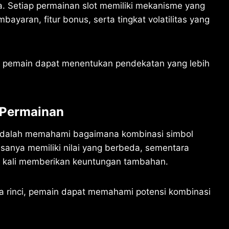
a. Setiap permainan slot memiliki mekanisme yang
ayaran, fitur bonus, serta tingkat volatilitas yang
pemain dapat menentukan pendekatan yang lebih
 Permainan
 adalah memahami bagaimana kombinasi simbol
sanya memiliki nilai yang berbeda, sementara
ng kali memberikan keuntungan tambahan.
 rinci, pemain dapat memahami potensi kombinasi