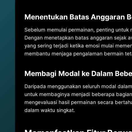
Menentukan Batas Anggaran B
Sebelum memulai permainan, penting untuk 
Dengan menetapkan batas anggaran sejak aw
yang sering terjadi ketika emosi mulai meme
membantu menjaga pengalaman bermain teta
Membagi Modal ke Dalam Bebe
Daripada menggunakan seluruh modal dalam 
untuk membaginya menjadi beberapa bagian
mengevaluasi hasil permainan secara bertah
dalam waktu singkat.