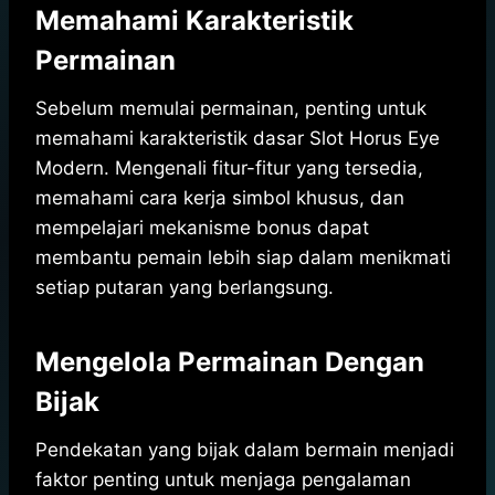
Memahami Karakteristik
Permainan
Sebelum memulai permainan, penting untuk
memahami karakteristik dasar Slot Horus Eye
Modern. Mengenali fitur-fitur yang tersedia,
memahami cara kerja simbol khusus, dan
mempelajari mekanisme bonus dapat
membantu pemain lebih siap dalam menikmati
setiap putaran yang berlangsung.
Mengelola Permainan Dengan
Bijak
Pendekatan yang bijak dalam bermain menjadi
faktor penting untuk menjaga pengalaman