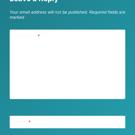
Your email address will not be published.
Required fields are
marked
*
Comment
*
Name
*