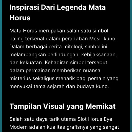
Inspirasi Dari Legenda Mata
Horus
Mata Horus merupakan salah satu simbol
paling terkenal dalam peradaban Mesir kuno.
Dalam berbagai cerita mitologi, simbol ini
melambangkan perlindungan, kebijaksanaan,
dan kekuatan. Kehadiran simbol tersebut
dalam permainan memberikan nuansa
misterius sekaligus menarik bagi pemain yang
menyukai tema sejarah dan budaya kuno.
Tampilan Visual yang Memikat
Salah satu daya tarik utama Slot Horus Eye
Modern adalah kualitas grafisnya yang sangat