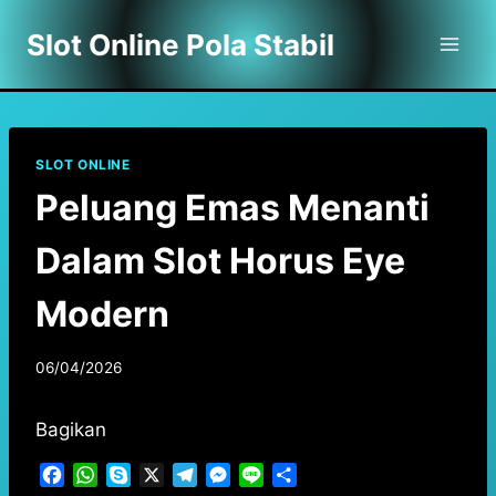
Skip
Slot Online Pola Stabil
to
content
SLOT ONLINE
Peluang Emas Menanti
Dalam Slot Horus Eye
Modern
06/04/2026
Bagikan
F
W
S
X
T
M
L
S