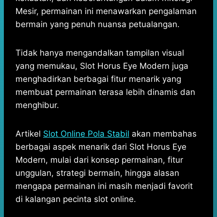
Mesir, permainan ini menawarkan pengalaman
bermain yang penuh nuansa petualangan.
Tidak hanya mengandalkan tampilan visual
yang memukau, Slot Horus Eye Modern juga
menghadirkan berbagai fitur menarik yang
membuat permainan terasa lebih dinamis dan
menghibur.
Artikel
Slot Online Pola Stabil
akan membahas
berbagai aspek menarik dari Slot Horus Eye
Modern, mulai dari konsep permainan, fitur
unggulan, strategi bermain, hingga alasan
mengapa permainan ini masih menjadi favorit
di kalangan pecinta slot online.