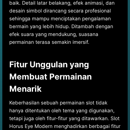
baik. Detail latar belakang, efek animasi, dan
desain simbol dirancang secara profesional
sehingga mampu menciptakan pengalaman
bermain yang lebih hidup. Ditambah dengan
efek suara yang mendukung, suasana
permainan terasa semakin imersif.
Fitur Unggulan yang
Membuat Permainan
Menarik
Keberhasilan sebuah permainan slot tidak
hanya ditentukan oleh tema yang digunakan,
tetapi juga oleh fitur-fitur yang ditawarkan. Slot
Horus Eye Modern menghadirkan berbagai fitur