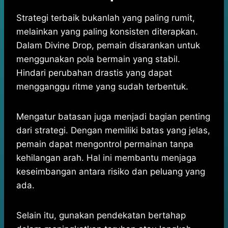
Strategi terbaik bukanlah yang paling rumit,
melainkan yang paling konsisten diterapkan.
Dalam Divine Drop, pemain disarankan untuk
menggunakan pola bermain yang stabil.
Hindari perubahan drastis yang dapat
mengganggu ritme yang sudah terbentuk.
Mengatur batasan juga menjadi bagian penting
dari strategi. Dengan memiliki batas yang jelas,
pemain dapat mengontrol permainan tanpa
kehilangan arah. Hal ini membantu menjaga
keseimbangan antara risiko dan peluang yang
ada.
Selain itu, gunakan pendekatan bertahap