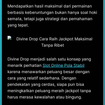
a
h
k
e
e
i
h
c
a
y
l
s
n
a
Mendapatkan hasil maksimal dari permainan
e
t
p
e
s
e
r
berbasis keberuntungan bukan hanya soal hoki
b
s
e
g
e
e
semata, tetapi juga strategi dan pemahaman
o
A
r
n
yang tepat.
o
p
a
g
k
p
m
e
r
Divine Drop menjadi salah satu konsep yang
menarik perhatian
Slot Online Pola Stabil
karena menawarkan peluang besar dengan
cara yang relatif sederhana. Dengan
pendekatan yang cerdas, siapa pun bisa
meningkatkan peluang meraih jackpot tanpa
harus merasa kewalahan atau bingung.