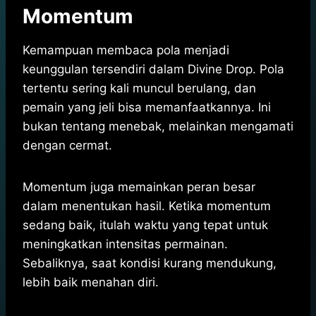
Momentum
Kemampuan membaca pola menjadi
keunggulan tersendiri dalam Divine Drop. Pola
tertentu sering kali muncul berulang, dan
pemain yang jeli bisa memanfaatkannya. Ini
bukan tentang menebak, melainkan mengamati
dengan cermat.
Momentum juga memainkan peran besar
dalam menentukan hasil. Ketika momentum
sedang baik, itulah waktu yang tepat untuk
meningkatkan intensitas permainan.
Sebaliknya, saat kondisi kurang mendukung,
lebih baik menahan diri.