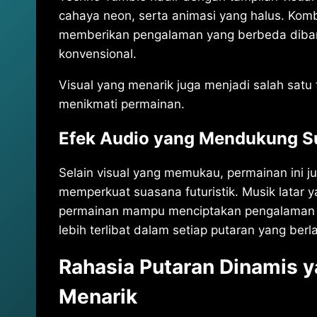
cahaya neon, serta animasi yang halus. Komb
memberikan pengalaman yang berbeda diban
konvensional.
Visual yang menarik juga menjadi salah sat
menikmati permainan.
Efek Audio yang Mendukung S
Selain visual yang memukau, permainan ini j
memperkuat suasana futuristik. Musik latar ya
permainan mampu menciptakan pengalaman ya
lebih terlibat dalam setiap putaran yang ber
Rahasia Putaran Dinamis
Menarik