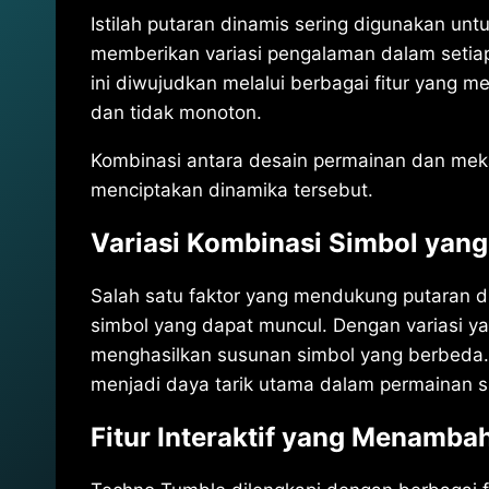
Istilah putaran dinamis sering digunakan
memberikan variasi pengalaman dalam setiap
ini diwujudkan melalui berbagai fitur yang m
dan tidak monoton.
Kombinasi antara desain permainan dan meka
menciptakan dinamika tersebut.
Variasi Kombinasi Simbol yan
Salah satu faktor yang mendukung putaran 
simbol yang dapat muncul. Dengan variasi y
menghasilkan susunan simbol yang berbeda. 
menjadi daya tarik utama dalam permainan s
Fitur Interaktif yang Menamba