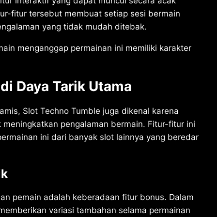
tur interaktif yang dapat muncul secara acak
ur-fitur tersebut membuat setiap sesi bermain
pengalaman yang tidak mudah ditebak.
main menganggap permainan ini memiliki karakter
di Daya Tarik Utama
namis, Slot Techno Tumble juga dikenal karena
 meningkatkan pengalaman bermain. Fitur-fitur ini
mainan ini dari banyak slot lainnya yang beredar
ik
tian pemain adalah keberadaan fitur bonus. Dalam
k memberikan variasi tambahan selama permainan