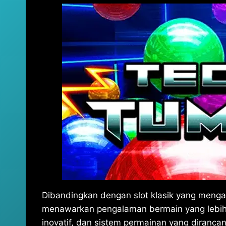
Dibandingkan dengan slot klasik yang menga
menawarkan pengalaman bermain yang lebih int
inovatif, dan sistem permainan yang diranca