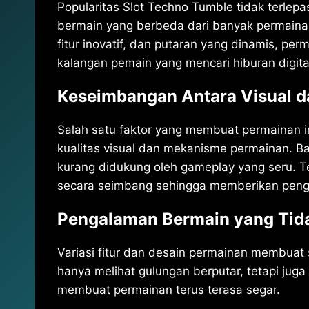
Popularitas Slot Techno Tumble tidak terl
bermain yang berbeda dari banyak permainan
fitur inovatif, dan putaran yang dinamis, per
kalangan pemain yang mencari hiburan digital
Keseimbangan Antara Visual 
Salah satu faktor yang membuat permainan i
kualitas visual dan mekanisme permainan. B
kurang didukung oleh gameplay yang seru. 
secara seimbang sehingga memberikan penga
Pengalaman Bermain yang Tid
Variasi fitur dan desain permainan membuat 
hanya melihat gulungan berputar, tetapi ju
membuat permainan terus terasa segar.