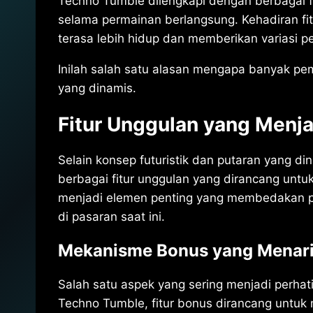
Techno Tumble dilengkapi dengan berbagai fi
selama permainan berlangsung. Kehadiran fit
terasa lebih hidup dan memberikan variasi 
Inilah salah satu alasan mengapa banyak pe
yang dinamis.
Fitur Unggulan yang Menja
Selain konsep futuristik dan putaran yang di
berbagai fitur unggulan yang dirancang untuk
menjadi elemen penting yang membedakan per
di pasaran saat ini.
Mekanisme Bonus yang Menar
Salah satu aspek yang sering menjadi perha
Techno Tumble, fitur bonus dirancang untu