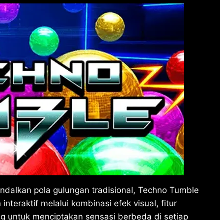
ndalkan pola gulungan tradisional, Techno Tumble
eraktif melalui kombinasi efek visual, fitur
ng untuk menciptakan sensasi berbeda di setiap