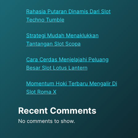
Rahasia Putaran Dinamis Dari Slot
Techno Tumble
Strategi Mudah Menaklukkan
Tantangan Slot Scopa
Cara Cerdas Menjelajahi Peluang
Besar Slot Lotus Lantern
Momentum Hoki Terbaru Mengalir Di
Slot Roma X
Recent Comments
No comments to show.