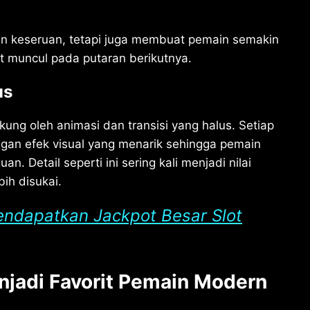
an keseruan, tetapi juga membuat pemain semakin
 muncul pada putaran berikutnya.
us
ng oleh animasi dan transisi yang halus. Setiap
gan efek visual yang menarik sehingga pemain
. Detail seperti ini sering kali menjadi nilai
h disukai.
endapatkan Jackpot Besar Slot
jadi Favorit Pemain Modern