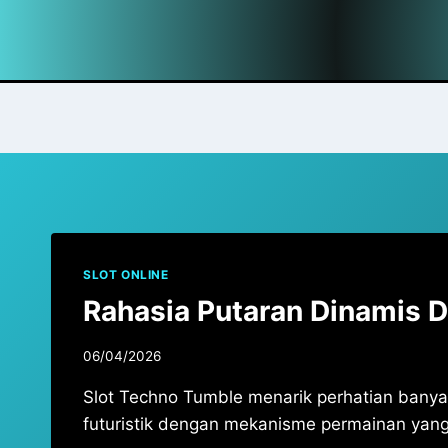
Skip
to
content
SLOT ONLINE
Rahasia Putaran Dinamis D
06/04/2026
Slot Techno Tumble menarik perhatian ban
futuristik dengan mekanisme permainan yang