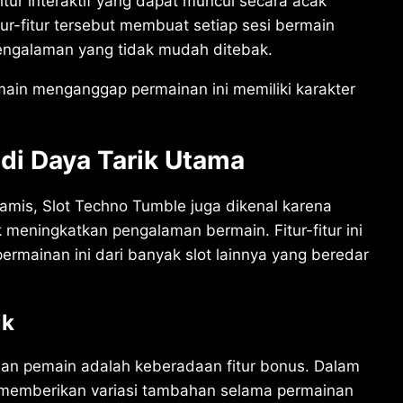
tur interaktif yang dapat muncul secara acak
ur-fitur tersebut membuat setiap sesi bermain
pengalaman yang tidak mudah ditebak.
main menganggap permainan ini memiliki karakter
di Daya Tarik Utama
namis, Slot Techno Tumble juga dikenal karena
 meningkatkan pengalaman bermain. Fitur-fitur ini
mainan ini dari banyak slot lainnya yang beredar
ik
tian pemain adalah keberadaan fitur bonus. Dalam
k memberikan variasi tambahan selama permainan