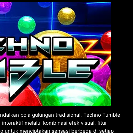
ndalkan pola gulungan tradisional, Techno Tumble
eraktif melalui kombinasi efek visual, fitur
ng untuk menciptakan sensasi berbeda di setiap