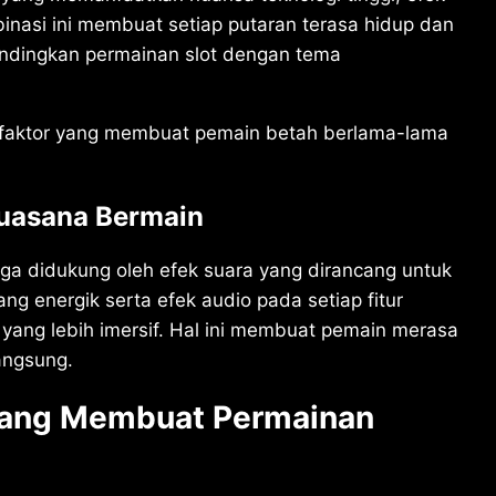
inasi ini membuat setiap putaran terasa hidup dan
dingkan permainan slot dengan tema
u faktor yang membuat pemain betah berlama-lama
uasana Bermain
uga didukung oleh efek suara yang dirancang untuk
ng energik serta efek audio pada setiap fitur
ng lebih imersif. Hal ini membuat pemain merasa
langsung.
 yang Membuat Permainan