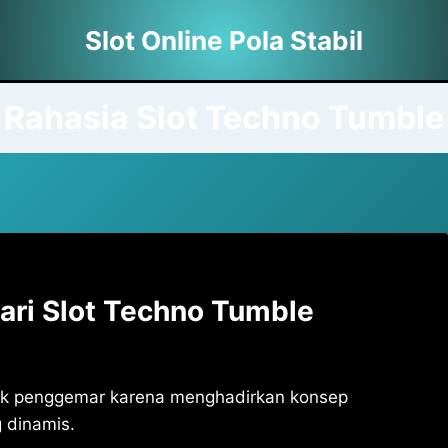
Slot Online Pola Stabil
Rahasia Slot Techno Tumble
ari Slot Techno Tumble
yak penggemar karena menghadirkan konsep
 dinamis.