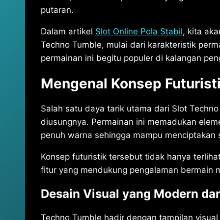
putaran.
Dalam artikel
Slot Online Pola Stabil
, kita a
Techno Tumble, mulai dari karakteristik perm
permainan ini begitu populer di kalangan peng
Mengenal Konsep Futurist
Salah satu daya tarik utama dari Slot Techno
diusungnya. Permainan ini memadukan eleme
penuh warna sehingga mampu menciptakan s
Konsep futuristik tersebut tidak hanya terliha
fitur yang mendukung pengalaman bermain me
Desain Visual yang Modern dan
Techno Tumble hadir dengan tampilan visual