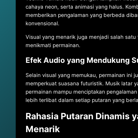
cahaya neon, serta animasi yang halus. Komb
memberikan pengalaman yang berbeda diban
konvensional.
Visual yang menarik juga menjadi salah sat
menikmati permainan.
Efek Audio yang Mendukung S
Selain visual yang memukau, permainan ini j
memperkuat suasana futuristik. Musik latar ya
permainan mampu menciptakan pengalaman ya
lebih terlibat dalam setiap putaran yang ber
Rahasia Putaran Dinamis
Menarik