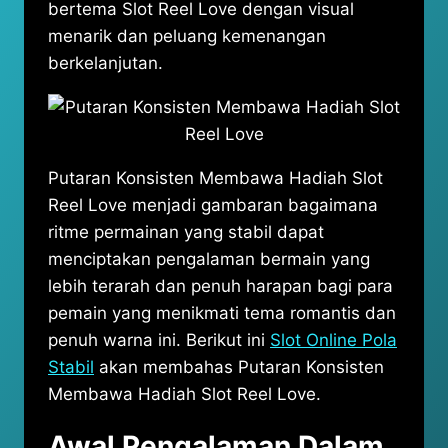
bertema Slot Reel Love dengan visual
menarik dan peluang kemenangan
berkelanjutan.
Putaran Konsisten Membawa Hadiah Slot
Reel Love menjadi gambaran bagaimana
ritme permainan yang stabil dapat
menciptakan pengalaman bermain yang
lebih terarah dan penuh harapan bagi para
pemain yang menikmati tema romantis dan
penuh warna ini. Berikut ini
Slot Online Pola
Stabil
akan membahas Putaran Konsisten
Membawa Hadiah Slot Reel Love.
Awal Pengalaman Dalam