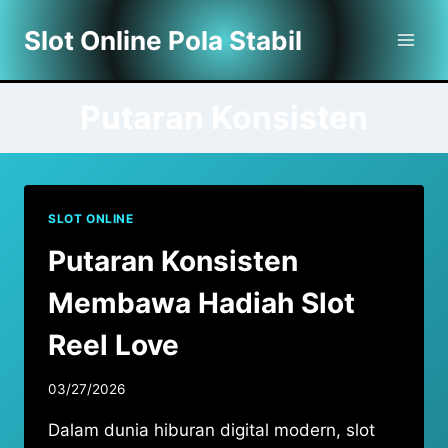
Skip
Slot Online Pola Stabil
to
content
Putaran Konsisten
SLOT ONLINE
Putaran Konsisten
Membawa Hadiah Slot
Reel Love
03/27/2026
Dalam dunia hiburan digital modern, slot